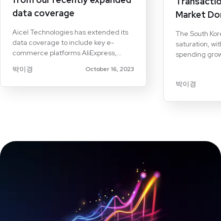
Transactio
data coverage
Market Do
Aicel Technologies has extended its
The South Ko
data coverage to include key e-
saturation, wit
commerce platforms AliExpress,
spending grow
Shein, and Temu. Comprehensive
higher member
박이경
October 16, 2023
Insights: The new coverage provides
maintains a d
detailed insights into market trends,
박이경
due to consum
consumer behavior, and sales
original conte
performance. E-commerce Trends:
data highlight
Analysis of how these platforms are
retention rat
impacting global e-commerce
competitors l
dynamics. Aicel's Expertise:
Leveraging Aicel’s advanced data
analytics for accurate and actionable
insights. Introduction Aicel
Technologies continues to enhance
its data coverage, now including
comprehensive insights into
prominent e-commerce platforms
AliExpress, Shein, and Temu. This