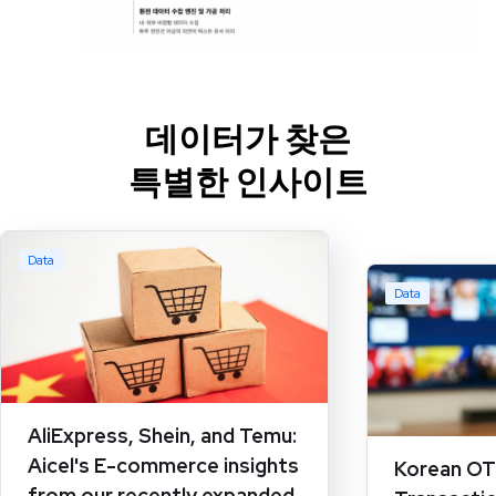
데이터가 찾은
특별한 인사이트
Data
Data
AliExpress, Shein, and Temu:
Aicel's E-commerce insights
Korean OTT
from our recently expanded