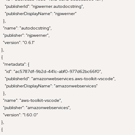
      "publisherId": "njpwerner.autodocstring",

      "publisherDisplayName": "njpwerner"

    },

    "name": "autodocstring",

    "publisher": "njpwerner",

    "version": "0.6.1"

  },

  {

    "metadata": {

      "id": "ac5787df-9b2d-441c-abf0-977d62bc66f0",

      "publisherId": "amazonwebservices.aws-toolkit-vscode",

      "publisherDisplayName": "amazonwebservices"

    },

    "name": "aws-toolkit-vscode",

    "publisher": "amazonwebservices",

    "version": "1.60.0"

  },

  {
