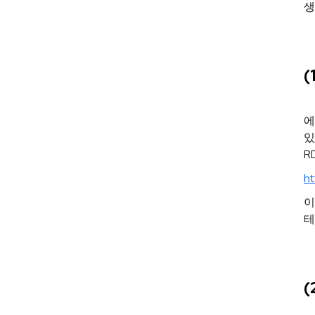
생
(
에
있
R
h
이
테
(