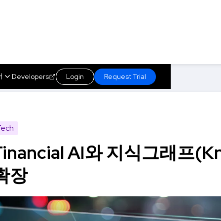
어
Developers
Login
Request Trial
raph) 구축 및 확장
About us
s
Marketplace
Insights
Technology
Tech
Financial AI와 지식그래프(Kn
확장