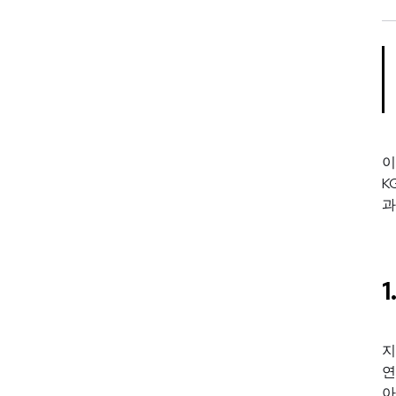
이
K
과
지
연
아